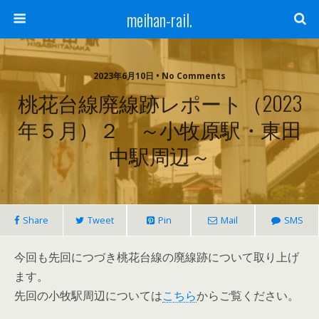
meihan-rail.
2023年6月10日 • No Comments
桃花台線廃線跡レポート（2023
年５月）２ ～小牧原駅・東田
中駅周辺～
Share
Tweet
Pin
Mail
SMS
今回も先回につづき桃花台線の廃線跡について取り上げ
ます。
先回の小牧駅周辺については
こちら
からご覧ください。