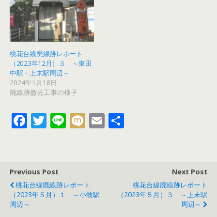
桃花台線廃線跡レポート
（2023年12月）３ ～東田
中駅・上末駅周辺～
2024年1月18日
廃線跡撤去工事の様子
F
T
Li
M
E
共
ac
w
n
ix
m
有
e
itt
e
i
ai
b
er
l
Previous Post
Next Post
o
桃花台線廃線跡レポート
桃花台線廃線跡レポート
o
（2023年５月）１ ～小牧駅
（2023年５月）３ ～上末駅
周辺～
周辺～
k