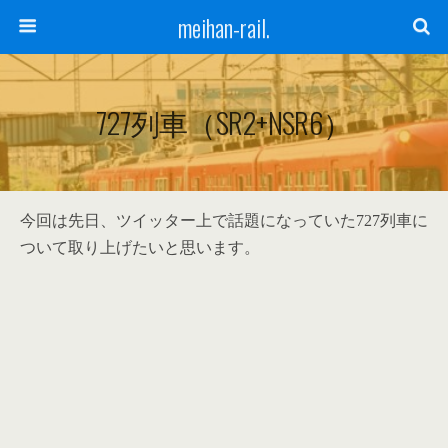
meihan-rail.
727列車（SR2+NSR6）
今回は先日、ツイッター上で話題になっていた727列車に
ついて取り上げたいと思います。