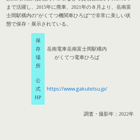
まで活躍し、2015年に廃車、2021年の８月より、岳南富
士岡駅構内の”がくてつ機関車ひろば”で非常に美しい状
態で保存・展示されている。
保
存
岳南電車岳南富士岡駅構内
場
がくてつ電車ひろば
所
公
https://www.gakutetsu.jp/
式
HP
調査・撮影年：2022年