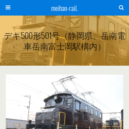
meihan-rail.
デキ500形501号（静岡県、岳南電
車岳南富士岡駅構内）