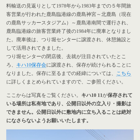
料輸送の見返りとして1978年から1983年までの５年間旅
客営業が行われた鹿島臨港線の鹿島神宮～北鹿島（現在
の鹿島サッカースタジアム）～鹿島港南間で運行され、
鹿島臨港線の旅客営業終了後の1984年に廃車となりまし
た。廃車後は、つり堀センターに譲渡され、休憩施設と
して活用されてきました。
つり堀センターの閉店後、去就が注目されていたとこ
ろ、
キハ10保存会
に譲渡され、保存が続けられることに
なりました。保存に至るまでの経緯については、
こちら
に詳しくまとめられていますので、ご参照ください。
ここからは写真をご覧ください。
キハ10 11
が
保存されて
いる場所は私有地であり、公開日以外の立入り・撮影は
できません。
公開日以外に敷地内に立ち入ることは絶対
になさらないようお願いいたします。