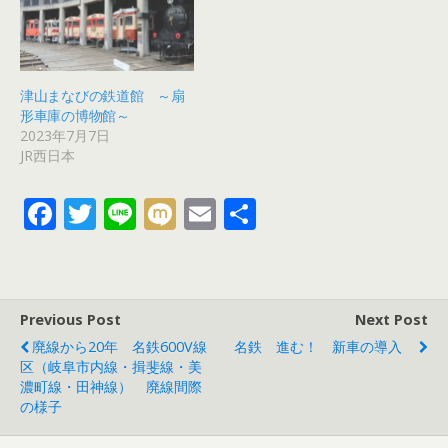
津山まなびの鉄道館 ～扇
形車庫の博物館～
2023年7月7日
JR西日本
F
T
Li
M
E
共
ac
w
n
ix
m
有
e
itt
e
i
ai
b
er
l
Previous Post
Next Post
o
廃線から20年 名鉄600V線
名鉄 進む！ 新車の導入
o
区（岐阜市内線・揖斐線・美
濃町線・田神線） 廃線間際
k
の様子