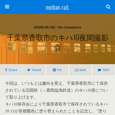
meihan-rail.
2025年4月10日 • No Comments
千葉県香取市のキハ10夜間撮影
会
Share
Tweet
Pin
Mail
SMS
今回は、いつもとは趣向を変え、千葉県香取市にて保存
されている旧国鉄（→鹿島臨海鉄道）のキハ10形につい
て取り上げます。
キハ10保存会により
千葉県香取市で保存されているキハ
10 11が首都圏色に塗り替えられたことを記念し、”塗り