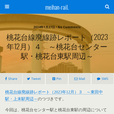
meihan-rail.
2024年1月27日 • No Comments
桃花台線廃線跡レポート（2023
年12月）４ ～桃花台センター
駅・桃花台東駅周辺～
Share
Tweet
Pin
Mail
SMS
桃花台線廃線跡レポート（2023年12月）３ ～東田中
駅・上末駅周辺～
のつづきです。
今回は、桃花台センター駅と桃花台東駅の周辺について