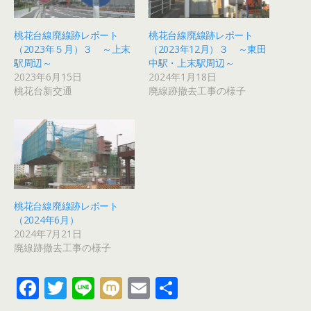
桃花台線廃線跡レポート
桃花台線廃線跡レポート
（2023年５月）３ ～上末
（2023年12月）３ ～東田
駅周辺～
中駅・上末駅周辺～
2023年6月15日
2024年1月18日
桃花台新交通
廃線跡撤去工事の様子
桃花台線廃線跡レポート
（2024年6月）
2024年7月21日
廃線跡撤去工事の様子
F
T
Li
M
E
共
ac
w
n
ix
m
有