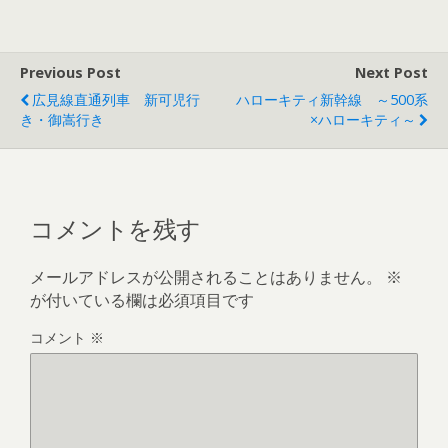
e
itt
e
i
ai
b
er
l
Previous Post
Next Post
o
広見線直通列車 新可児行
ハローキティ新幹線 ～500系
o
き・御嵩行き
×ハローキティ～
k
コメントを残す
メールアドレスが公開されることはありません。
※
が付いている欄は必須項目です
コメント
※