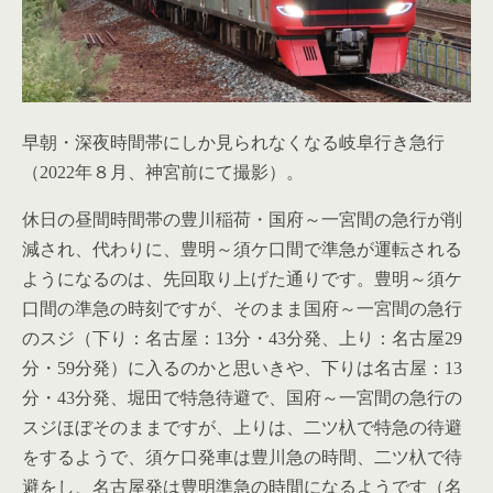
早朝・深夜時間帯にしか見られなくなる岐阜行き急行
（2022年８月、神宮前にて撮影）。
休日の昼間時間帯の豊川稲荷・国府～一宮間の急行が削
減され、代わりに、豊明～須ケ口間で準急が運転される
ようになるのは、先回取り上げた通りです。豊明～須ケ
口間の準急の時刻ですが、そのまま国府～一宮間の急行
のスジ（下り：名古屋：13分・43分発、上り：名古屋29
分・59分発）に入るのかと思いきや、下りは名古屋：13
分・43分発、堀田で特急待避で、国府～一宮間の急行の
スジほぼそのままですが、上りは、二ツ杁で特急の待避
をするようで、須ケ口発車は豊川急の時間、二ツ杁で待
避をし、名古屋発は豊明準急の時間になるようです（名