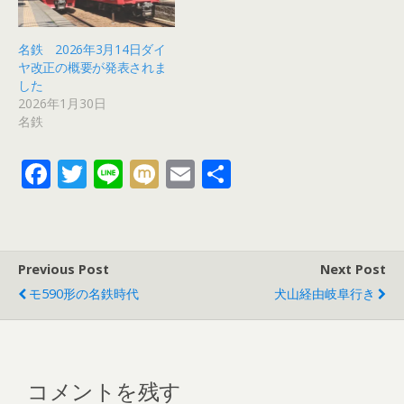
名鉄 2026年3月14日ダイ
ヤ改正の概要が発表されま
した
2026年1月30日
名鉄
F
T
Li
M
E
共
ac
w
n
ix
m
有
e
itt
e
i
ai
b
er
l
Previous Post
Next Post
o
モ590形の名鉄時代
犬山経由岐阜行き
o
k
コメントを残す