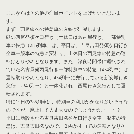
ここからはその他の注目ポイントを上げたいと思いま
す。
まず、西尾線への特急車の入線が消滅します。
朝の西尾発須ケ口行き（土休日は名古屋行き）一部特別
車の特急（285列車）は、平日は、吉良吉田発須ケ口行き
全車一般車の特急に変わり、土休日の西尾線の特急の運
転はとりやめとなります。また、深夜時間帯に運転され
ていた名古屋発西尾行き一部特別車の特急（434列車）は
運転取りやめとなり、434列車に先行している新安城行き
急行（2340列車）と一体化され、西尾行き急行として運
転されます。
特に平日の285列車は、特別車の利用がかなり多いそうな
のですが、廃止して大丈夫なのでしょうかね・・・？
平日に新設される吉良吉田発須ケ口行き全車一般車の特
急は、吉良吉田発なので、２両か４両での運転となりそ