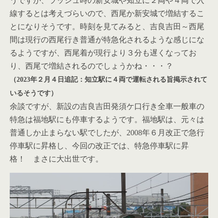
うですが、ラッシュ時の新安城や知立に２両や４両で入
線するとは考えづらいので、西尾か新安城で増結するこ
とになりそうです。時刻を見てみると、吉良吉田～西尾
間は現行の西尾行き普通が特急化されるような感じにな
るようですが、西尾着が現行より３分も遅くなってお
り、西尾で増結されるのでしょうかね・・・？
（2023年２月４日追記：知立駅に４両で運転される旨掲示されて
いるそうです）
余談ですが、新設の吉良吉田発須ケ口行き全車一般車の
特急は福地駅にも停車するようです。福地駅は、元々は
普通しか止まらない駅でしたが、2008年６月改正で急行
停車駅に昇格し、今回の改正では、特急停車駅に昇
格！ まさに大出世です。