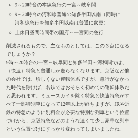
9～20時台の本線急行の一宮～岐阜間
9～20時台の河和線普通の知多半田以南（同時に
河和線急行を知多半田以南は普通に変更）
土休日昼間時間帯の国府～一宮間の急行
削減されるもので、主なものとしては、この３点になる
でしょうか？
9時～20時台の一宮～岐阜間と知多半田～河和間では、
（快速）特急と普通しか走らなくなります。京阪など他
の会社では、珍しくない運転体系ですが、急行がなかっ
た時代を除けば、名鉄ではおそらく初めての運転体系だ
と思われます。ミュースカイを除く特急と快速特急がす
べて一部特別車になって12年以上が経ちますが、JRや近
鉄の特急のように別料金が必要な特別な列車という位置
づけから、京阪特急などのような速くて少し豪華な列車
という位置づけにすっかり変わってしまいましたね。