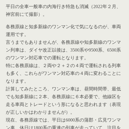
平日の全車一般車の内海行き特急も消滅（2022年２月、
神宮前にて撮影）。
各務原線と知多新線のワンマン化で気になるのが、車両
運用です。
言うまでもありませんが、各務原線や知多新線のワンマ
ン列車は、ダイヤ改正以後は、3500系や9500系、6500系
のワンマン対応車での運転となります。
特に各務原線は、２両や２＋２の４両で運転される列車
も多く、これらがワンマン対応車の４両に変わることに
なります。
計算してみたところ、ワンマン車は、昼間時間帯、最低
でも知多新線に２本、各務原線に６本必要で、他線区を
走る車両とトレードという形になると思われます（表現
が正しいかはわかりませんが）。
現在、各務原線では、平日は6000系の蒲郡・広見ワンマ
ン車、休日は1800系の重連の列車が走っていて、注目を