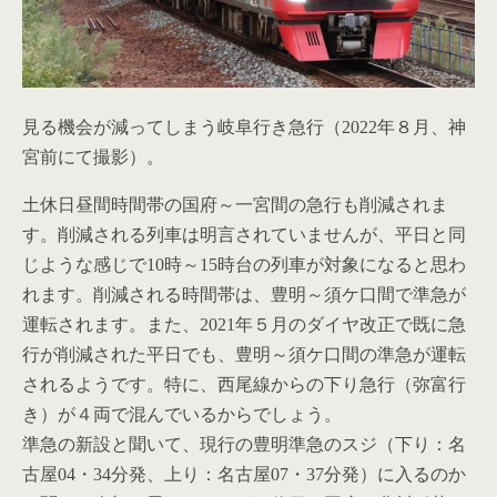
見る機会が減ってしまう岐阜行き急行（2022年８月、神
宮前にて撮影）。
土休日昼間時間帯の国府～一宮間の急行も削減されま
す。削減される列車は明言されていませんが、平日と同
じような感じで10時～15時台の列車が対象になると思わ
れます。削減される時間帯は、豊明～須ケ口間で準急が
運転されます。また、2021年５月のダイヤ改正で既に急
行が削減された平日でも、豊明～須ケ口間の準急が運転
されるようです。特に、西尾線からの下り急行（弥富行
き）が４両で混んでいるからでしょう。
準急の新設と聞いて、現行の豊明準急のスジ（下り：名
古屋04・34分発、上り：名古屋07・37分発）に入るのか