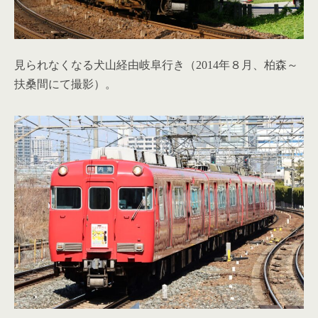
見られなくなる犬山経由岐阜行き（2014年８月、柏森～
扶桑間にて撮影）。