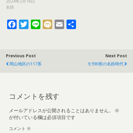
2024年2月18日
名鉄
F
T
Li
M
E
共
ac
w
n
ix
m
有
e
itt
e
i
ai
b
er
l
Previous Post
Next Post
o
岡山地区の117系
モ590形の名鉄時代
o
k
コメントを残す
メールアドレスが公開されることはありません。
※
が付いている欄は必須項目です
コメント
※