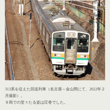
313系を従えた回送列車（名古屋～金山間にて、2022年２
月撮影）。
９両での堂々たる姿は圧巻でした。