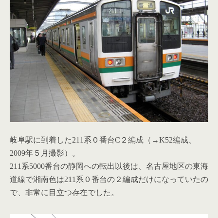
岐阜駅に到着した211系０番台C２編成（→K52編成、
2009年５月撮影）。
211系5000番台の静岡への転出以後は、名古屋地区の東海
道線で湘南色は211系０番台の２編成だけになっていたの
で、非常に目立つ存在でした。