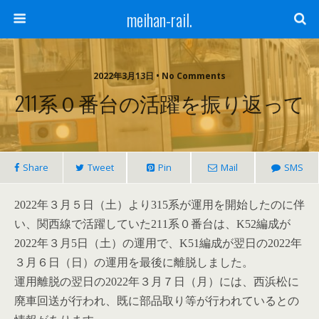
meihan-rail.
2022年3月13日 • No Comments
211系０番台の活躍を振り返って
Share
Tweet
Pin
Mail
SMS
2022年３月５日（土）より315系が運用を開始したのに伴
い、関西線で活躍していた211系０番台は、K52編成が
2022年３月5日（土）の運用で、K51編成が翌日の2022年
３月６日（日）の運用を最後に離脱しました。
運用離脱の翌日の
2022年３月７日（月）には、西浜松に
廃車回送が行われ、既に部品取り等が行われているとの