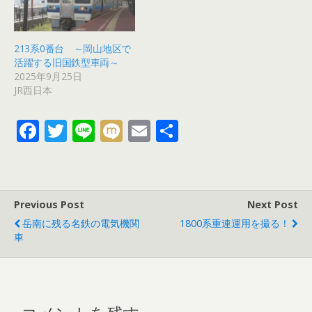
213系0番台 ～岡山地区で
活躍する旧国鉄型車両～
2025年9月25日
JR西日本
F
T
Li
M
E
共
ac
w
n
ix
m
有
e
itt
e
i
ai
b
er
l
Previous Post
Next Post
o
岳南に残る名鉄の電気機関
1800系重連運用を撮る！
o
車
k