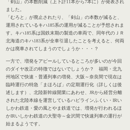
「剣山」の本数削減（上下計11本から7本に）が発表され
ました。
「むろと」が廃止されたり、「剣山」の本数が減ると、
運用されているキハ185系の運用が減ることが予想されま
す。キハ185系は国鉄末期の製造の車両で、同年代のＪＲ
北海道のキハ183系が全車引退したことを考えると、何両
かは廃車されてしまうのでしょうか・・・？
一方で、増発をアピールしているところが多いのが今回
のダイヤ改正の特徴ではないでしょうか？ 福岡・北九
州地区で快速・普通列車の増発、大阪～奈良間で現在は
臨時運行の特急「まほろば」の定期運行化（詳しくは後
述します）、北陸新幹線開業にあわせ、JRから経営分離
された北陸本線を運営しているハピラインふくい・IRい
しかわ鉄道・愛の風とやま鉄道では、増発が行われるほ
かIRいしかわ鉄道の大聖寺～金沢間で快速列車の運行が
始まるようです。