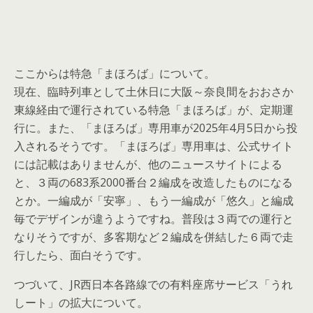
ここからは特急「まほろば」について。
現在、臨時列車として土休日に大阪～奈良間をおおさか
東線経由で運行されている特急「まほろば」が、定期運
行に。また、「まほろば」専用車が2025年4月5日から投
入されるそうです。「まほろば」専用車は、公式サイト
には記載はありませんが、他のニュースサイトによる
と、３両の683系2000番台２編成を改造したものになる
とか。一編成が「安寧」、もう一編成が「悠久」と編成
毎でデザインが違うようですね。普段は３両での運行と
なりそうですが、多客期など２編成を併結した６両で走
行したら、面白そうです。
つづいて、JR西日本各路線での有料座席サービス「うれ
しート」の拡大について。