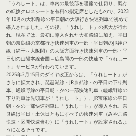
「うれしート」は、車内の最後部を暖簾で仕切り、既存
の転換クロスシートを有料の指定席としたもので、2023
年10月の大和路線の平日朝の大阪行き快速列車で初めて
導入されました。その後、「うれしート」の拡大が行わ
れ、現在では、最初に導入された大和路線に加え、平日
朝の奈良線の京都行き快速列車の一部・平日朝のJR神戸
線（網干～大阪間）の大阪方面行き快速列車の一部・平
日朝の山陽本線岩国→広島間の一部の快速で「うれしー
ト」サービスが行われています。
2025年3月15日のダイヤ改正からは、「うれしート」が
さらに拡大され、琵琶湖線・JR京都線・の平日の下り列
車、嵯峨野線の平日朝・夕の一部快速列車（嵯峨野線の
下り列車は先頭車が「うれしート」）、JR宝塚線の平日
朝・夕の一部快速列車に「うれしート」が導入され、奈
良線は平日・土休日ともにすべての快速列車（みやこ路
快速・区間快速含む）に「うれしート」が設定されるよ
うになるそうです。