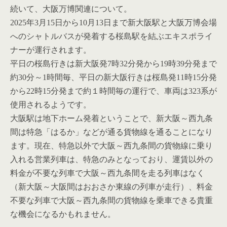
続いて、大阪万博関連について。
2025年3月15日から10月13日まで新大阪駅と大阪万博会場
へのシャトルバスが発着する桜島駅を結ぶエキスポライ
ナーが運行されます。
平日の桜島行きは新大阪発7時32分発から19時39分発まで
約30分～1時間毎、平日の新大阪行きは桜島発11時15分発
から22時15分発まで約１時間毎の運行で、車両は323系が
使用されるようです。
大阪駅は地下ホーム発着ということで、新大阪～西九条
間は特急「はるか」などが通る貨物線を通ることになり
ます。現在、特急以外で大阪～西九条間の貨物線に乗り
入れる営業列車は、特急のみとなっており、運賃以外の
料金が不要な列車で大阪～西九条間を走る列車はなく
（新大阪～大阪間はおおさか東線の列車が走行）、料金
不要な列車で大阪～西九条間の貨物線を乗車できる貴重
な機会になるかもれません。