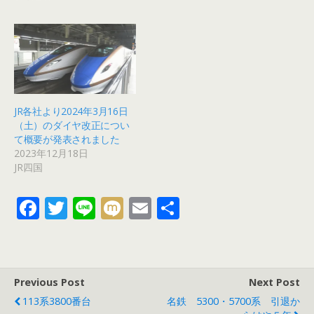
JR各社より2024年3月16日
（土）のダイヤ改正につい
て概要が発表されました
2023年12月18日
JR四国
F
T
Li
M
E
共
ac
w
n
ix
m
有
e
itt
e
i
ai
b
er
l
Previous Post
Next Post
o
113系3800番台
名鉄 5300・5700系 引退か