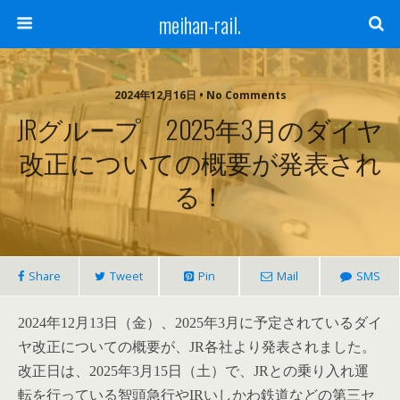
meihan-rail.
2024年12月16日 • No Comments
JRグループ 2025年3月のダイヤ
改正についての概要が発表され
る！
Share
Tweet
Pin
Mail
SMS
2024年12月13日（金）、2025年3月に予定されているダイ
ヤ改正についての概要が、JR各社より発表されました。
改正日は、2025年3月15日（土）で、JRとの乗り入れ運
転を行っている智頭急行やIRいしかわ鉄道などの第三セ