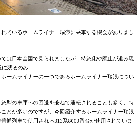
されているホームライナー瑞浪に乗車する機会がありまし
つては日本全国で見られましたが、特急化や廃止が進み現
海道に残るのみ。
）ホームライナーの一つであるホームライナー瑞浪につい
特急型の車庫への回送を兼ねて運転されることも多く、特
ることが多いのですが、今回紹介するホームライナー瑞浪
普通列車で使用される313系8000番台が使用されていま