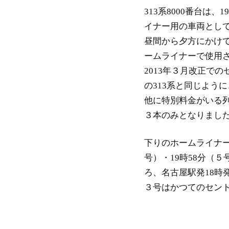
313系8000番台は
イナー用の車両として
昼間から夕方にかけ
ームライナーで使用さ
2013年３月改正で
の313系と同じよう
他に特別料金がいる
３本のみとなりまし
下りのホームライナー
号）・19時58分（５
ろ、名古屋駅発18時
３号はかつてのセン