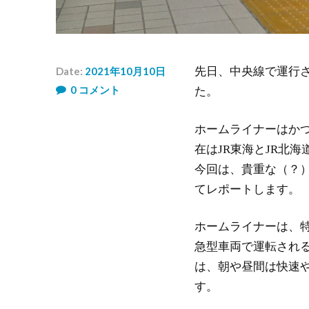
Date:
2021年10月10日
先日、中央線で運行
Author:
0
コメント
た。
め
い
は
ホームライナーはか
ん
在はJR東海とJR北
今回は、貴重な（？
てレポートします。
ホームライナーは、
急型車両で運転され
は、朝や昼間は快速や
す。