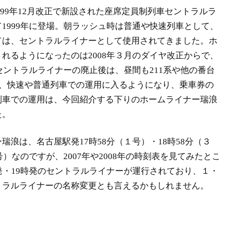
、1999年12月改正で新設された座席定員制列車セントラルラ
1999年に登場。朝ラッシュ時は普通や快速列車として、
ては、セントラルライナーとして使用されてきました。ホ
れるようになったのは2008年３月のダイヤ改正からで、
のセントラルライナーの廃止後は、昼間も211系や他の番台
に、快速や普通列車での運用に入るようになり、乗車券の
列車での運用は、今回紹介する下りのホームライナー瑞浪
た。
瑞浪は、名古屋駅発17時58分（１号）・18時58分（３
号）なのですが、2007年や2008年の時刻表を見てみたとこ
発・19時発のセントラルライナーが運行されており、１・
トラルライナーの名称変更とも言えるかもしれません。