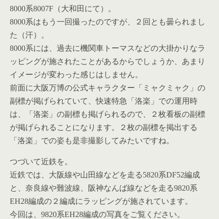
8000系8007F（大和田にて）。
8000系はもう一回撮ったのですが、２回とも曇られまし
た（汗）。
8000系には、過去に機関車トーマスなどの大掛かりなラ
ッピングが施されたことがあるからでしょうか、あまり
イメージが変わった感じはしません。
前面に大阪万博の公式キャラクター「ミャクミャク」の
副標が掲げられていて、快速特急「洛楽」での運用時
は、「洛楽」の副標も掲げられるので、２枚看板の副標
が掲げられることになります。２枚の副標を掲出する
「洛楽」での姿も是非撮影してみたいですね。
つづいて近鉄を。
近鉄では、大阪線や山田線などを走る5820系DF52編成
と、奈良線や難波線、阪神なんば線などを走る9820系
EH28編成の２編成にラッピングが施されています。
今回は、9820系EH28編成の写真をご覧ください。