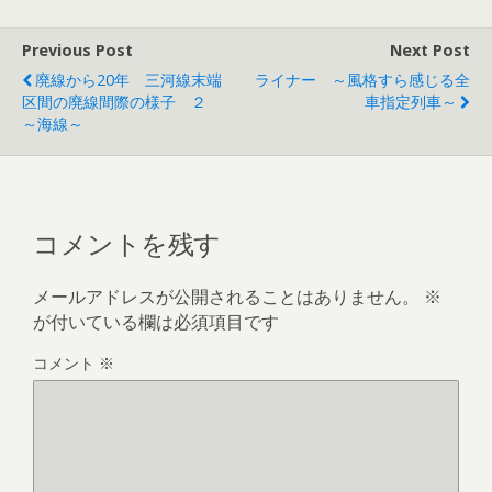
e
itt
e
i
ai
b
er
l
Previous Post
Next Post
o
廃線から20年 三河線末端
ライナー ～風格すら感じる全
o
区間の廃線間際の様子 ２
車指定列車～
～海線～
k
コメントを残す
メールアドレスが公開されることはありません。
※
が付いている欄は必須項目です
コメント
※