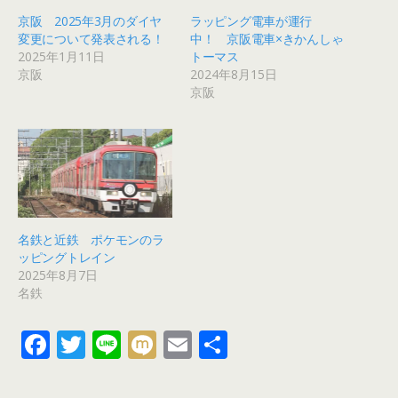
京阪 2025年3月のダイヤ
ラッピング電車が運行
変更について発表される！
中！ 京阪電車×きかんしゃ
2025年1月11日
トーマス
京阪
2024年8月15日
京阪
名鉄と近鉄 ポケモンのラ
ッピングトレイン
2025年8月7日
名鉄
F
T
Li
M
E
共
ac
w
n
ix
m
有