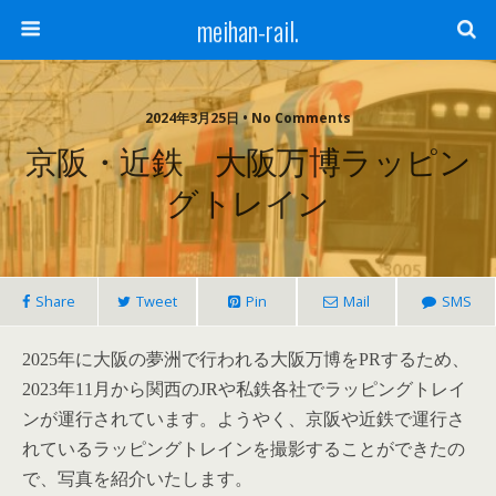
meihan-rail.
2024年3月25日 • No Comments
京阪・近鉄 大阪万博ラッピン
グトレイン
Share
Tweet
Pin
Mail
SMS
2025年に大阪の夢洲で行われる大阪万博をPRするため、
2023年11月から関西のJRや私鉄各社でラッピングトレイ
ンが運行されています。ようやく、京阪や近鉄で運行さ
れているラッピングトレインを撮影することができたの
で、写真を紹介いたします。