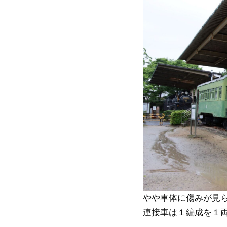
やや車体に傷みが見ら
連接車は１編成を１