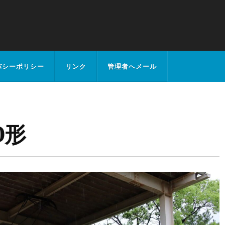
バシーポリシー
リンク
管理者へメール
0形