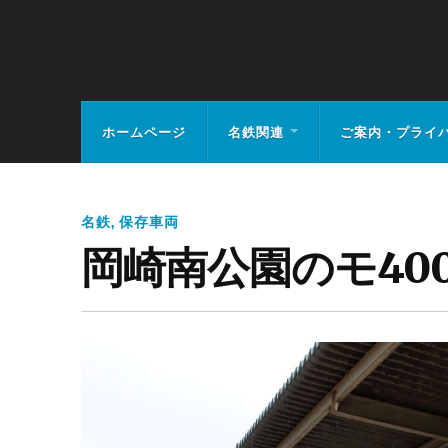
MEIHAN-RAIL.
ホームページ
名鉄関連
ご案内・プライ
名鉄
,
保存車両
岡崎南公園のモ40