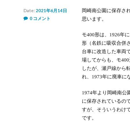
Date:
2021年6月14日
岡崎南公園に保存され
Author:
0
コメント
思います。
め
い
は
モ400形は、192
ん
形（名鉄に吸収合併さ
台車に改造した車両で、
場してからも、モ40
したが、瀬戸線から転入
れ、1973年に廃車に
1974年より岡崎南
に保存されているの
すが、そういうわけ
です。