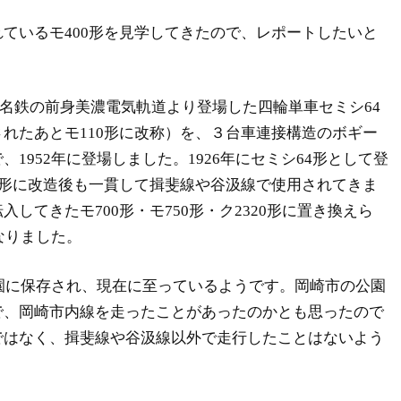
ているモ400形を見学してきたので、レポートしたいと
6年に名鉄の前身美濃電気軌道より登場した四輪単車セミシ64
れたあとモ110形に改称）を、３台車連接構造のボギー
1952年に登場しました。1926年にセミシ64形として登
0形に改造後も一貫して揖斐線や谷汲線で使用されてきま
してきたモ700形・モ750形・ク2320形に置き換えら
なりました。
公園に保存され、現在に至っているようです。岡崎市の公園
で、岡崎市内線を走ったことがあったのかとも思ったので
ではなく、揖斐線や谷汲線以外で走行したことはないよう