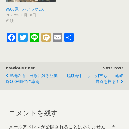
8800系 パノラマDX
2022年10月18日
名鉄
F
T
Li
M
E
共
ac
w
n
ix
m
有
e
itt
e
i
ai
b
er
l
Previous Post
Next Post
o
豊橋鉄道 田原に残る渥美
嵯峨野トロッコ列車も！ 嵯峨
o
線600V時代の車両
野線を撮る！
k
コメントを残す
メールアドレスが公開されることはありません。
※