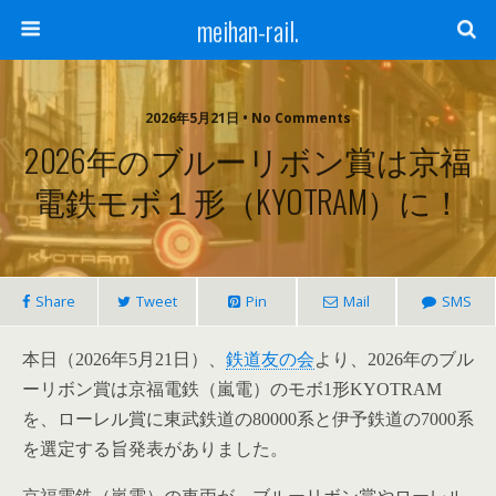
meihan-rail.
2026年5月21日 • No Comments
2026年のブルーリボン賞は京福
電鉄モボ１形（KYOTRAM）に！
Share
Tweet
Pin
Mail
SMS
本日（2026年5月21日）、
鉄道友の会
より、2026年のブル
ーリボン賞は京福電鉄（嵐電）のモボ1形KYOTRAM
を、ローレル賞に東武鉄道の80000系と伊予鉄道の7000系
を選定する旨発表がありました。