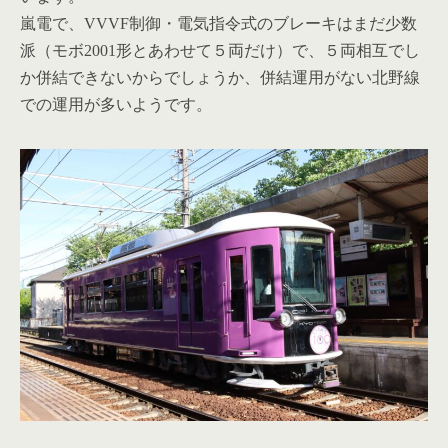
嵐電で、VVVF制御・電気指令式のブレーキはまだ少数
派（モボ2001形とあわせて５両だけ）で、５両相互でし
か併結できないからでしょうか、併結運用がない北野線
での運用が多いようです。