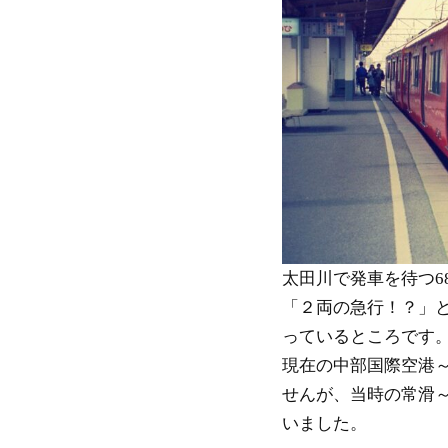
太田川で発車を待つ68
「２両の急行！？」
っているところです
現在の中部国際空港
せんが、当時の常滑
いました。