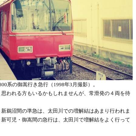
00系の御嵩行き急行（1998年3月撮影）。
と思われる方もいるかもしれませんが、常滑発の４両を待
。
～新鵜沼間の準急は、太田川での増解結はあまり行われま
～新可児・御嵩間の急行は、太田川で増解結をよく行って