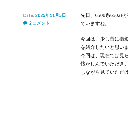
Date:
2025年11月5日
先日、6500系650
Author:
2
コメント
ていますね。
め
い
は
今回は、少し昔に撮影
ん
を紹介したいと思い
今回は、現在では見
懐かしんでいただき
じながら見ていただ