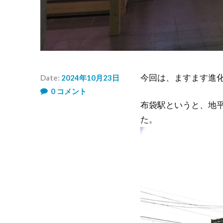
Date:
2024年10月23日
今回は、ますます進
Author:
0
コメント
め
布袋駅というと、地
い
は
た。
ん